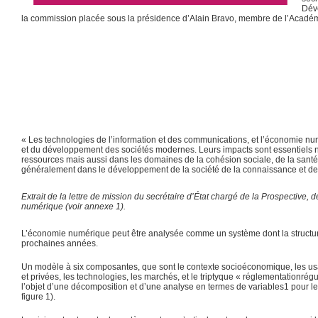
Déve
la commission placée sous la présidence d’Alain Bravo, membre de l’Académ
« Les technologies de l’information et des communications, et l’économie num
et du développement des sociétés modernes. Leurs impacts sont essentiels no
ressources mais aussi dans les domaines de la cohésion sociale, de la santé, de
généralement dans le développement de la société de la connaissance et de 
Extrait de la lettre de mission du secrétaire d’État chargé de la Prospective
numérique (voir annexe 1).
L’économie numérique peut être analysée comme un système dont la structure et
prochaines années.
Un modèle à six composantes, que sont le contexte socioéconomique, les us
et privées, les technologies, les marchés, et le triptyque « réglementationré
l’objet d’une décomposition et d’une analyse en termes de variables1 pour le
figure 1).