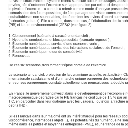
La vision structurante du système retenu s’articule autour des usages, aussi
privées, afin d’ordonner l’exercice sur l’appropriation par celles-ci des prod
le pivot de l’exercice – a conduit à retenir comme mode d’analyse prospectiv
scénarisation des futurs possibles, de faire partager une vision commune ent
souhaitables et non souhaitables, de déterminer les leviers d’abord au niv
(scénarios globaux). Elle a conduit, dans notre cas, à l’élaboration de six 
(PIB) et l’autre environnemental (GES)2 (voir figure 2) :
1. Cloisonnement (scénario à caractère tendanciel) ;
2. Hypertoile omnipotente et blocage sociétal (scénario régressif) ;
3. Économie numérique au service d’une économie verte ;
4. Économie numérique au service des interactions sociales et de l’emploi ;
5. Économie numérique moteur de compétitivité ;
6. Renouveau.
De ces six scénarios, trois forment l’épine dorsale de l’exercice.
Le scénario tendanciel, projection de la dynamique actuelle, est baptisé « Cl
internationale satisfaisante et d’un marché unique européen des technologie
entreprises européennes constaté actuellement se poursuit sous la double p
En France, le gouvernement investit dans le développement de l’économie 
macroéconomique dégradée car le PIB français ne croît que de 1,5 % par an e
TIC, en particulier dans leur dialogue avec les usagers. Toutefois la fracture 
débit (THD).
Si les Français dans leur majorité ont un intérêt marqué pour les réseaux s
visioconférence, Internet des objets…), les potentialités du numérique ne son
même dans les petites et moyennes entreprises (PME), et une frange de la popu