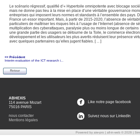
Le scénario régressif, qualifié d’« Hypertoile omnipotente avec blocage sociétal
mais ne donne pas lieu à la mise en place d’une véritable gouvernance mon
entreprises qui imposent leurs normes et standards à l’ensemble des pays. D
France un essor important. Mais, à partir de 2015-2020, l’absence de véritab
particuliers de maîtriser les risques liés à l’usage de l’Internet (absence d
multiplication des cyberattaques, paralysie plus ou moins longue de certains 
une grande partie des usagers se détourne de la Toile, le commerce électroniq
développement et les utilisateurs les plus avertis réduisent leur présence vir
avec quelques partenaires qu’elles jugent fiables. [ ... ]
<< Précédent
Interim evaluation of the ICT research i...
Retour
ABHEXIS
Like notre page facebook
114 avenue Mozart
75016 PARIS
nous contacter
Suivez nous sur LinkedIn
Mentions légales
Powered by aiw-pro
|
all-in-web © 2026
|
Simp