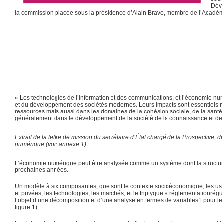
Déve
la commission placée sous la présidence d’Alain Bravo, membre de l’Académ
« Les technologies de l’information et des communications, et l’économie num
et du développement des sociétés modernes. Leurs impacts sont essentiels no
ressources mais aussi dans les domaines de la cohésion sociale, de la santé, de
généralement dans le développement de la société de la connaissance et de 
Extrait de la lettre de mission du secrétaire d’État chargé de la Prospective
numérique (voir annexe 1).
L’économie numérique peut être analysée comme un système dont la structure et
prochaines années.
Un modèle à six composantes, que sont le contexte socioéconomique, les us
et privées, les technologies, les marchés, et le triptyque « réglementationré
l’objet d’une décomposition et d’une analyse en termes de variables1 pour le
figure 1).