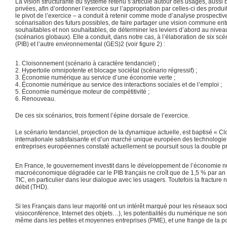
La vision structurante du système retenu s’articule autour des usages, aussi
privées, afin d’ordonner l’exercice sur l’appropriation par celles-ci des prod
le pivot de l’exercice – a conduit à retenir comme mode d’analyse prospectiv
scénarisation des futurs possibles, de faire partager une vision commune ent
souhaitables et non souhaitables, de déterminer les leviers d’abord au niv
(scénarios globaux). Elle a conduit, dans notre cas, à l’élaboration de six 
(PIB) et l’autre environnemental (GES)2 (voir figure 2) :
1. Cloisonnement (scénario à caractère tendanciel) ;
2. Hypertoile omnipotente et blocage sociétal (scénario régressif) ;
3. Économie numérique au service d’une économie verte ;
4. Économie numérique au service des interactions sociales et de l’emploi ;
5. Économie numérique moteur de compétitivité ;
6. Renouveau.
De ces six scénarios, trois forment l’épine dorsale de l’exercice.
Le scénario tendanciel, projection de la dynamique actuelle, est baptisé « Cl
internationale satisfaisante et d’un marché unique européen des technologie
entreprises européennes constaté actuellement se poursuit sous la double p
En France, le gouvernement investit dans le développement de l’économie 
macroéconomique dégradée car le PIB français ne croît que de 1,5 % par an e
TIC, en particulier dans leur dialogue avec les usagers. Toutefois la fracture 
débit (THD).
Si les Français dans leur majorité ont un intérêt marqué pour les réseaux s
visioconférence, Internet des objets…), les potentialités du numérique ne son
même dans les petites et moyennes entreprises (PME), et une frange de la popu