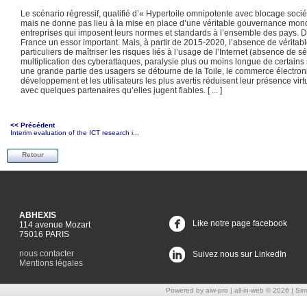
Le scénario régressif, qualifié d’« Hypertoile omnipotente avec blocage sociétal
mais ne donne pas lieu à la mise en place d’une véritable gouvernance mon
entreprises qui imposent leurs normes et standards à l’ensemble des pays. D
France un essor important. Mais, à partir de 2015-2020, l’absence de véritab
particuliers de maîtriser les risques liés à l’usage de l’Internet (absence d
multiplication des cyberattaques, paralysie plus ou moins longue de certains 
une grande partie des usagers se détourne de la Toile, le commerce électroniq
développement et les utilisateurs les plus avertis réduisent leur présence vir
avec quelques partenaires qu’elles jugent fiables. [ ... ]
<< Précédent
Interim evaluation of the ICT research i...
Retour
ABHEXIS
Like notre page facebook
114 avenue Mozart
75016 PARIS
nous contacter
Suivez nous sur LinkedIn
Mentions légales
Powered by aiw-pro
|
all-in-web © 2026
|
Simp